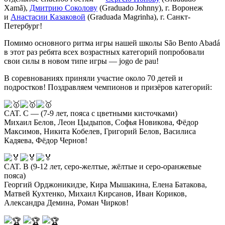
Xamã),
Дмитрию Соколову
(Graduado Johnny), г. Воронеж
и
Анастасии Казаковой
(Graduada Magrinha), г. Санкт-
Петербург!
Помимо основного ритма игры нашей школы São Bento Abadá
в этот раз ребята всех возрастных категорий попробовали
свои силы в новом типе игры — jogo de pau!
В соревнованиях приняли участие около 70 детей и
подростков! Поздравляем чемпионов и призёров категорий:
CAT. C — (7-9 лет, пояса с цветными кисточками)
Михаил Белов, Леон Цыдыпов, Софья Новикова, Фёдор
Максимов, Никита Кобелев, Григорий Белов, Василиса
Кадяева, Фёдор Чернов!
CAT. B (9-12 лет, серо-желтые, жёлтые и серо-оранжевые
пояса)
Георгий Орджоникидзе, Кира Мышакина, Елена Батакова,
Матвей Кухтенко, Михаил Кирсанов, Иван Кориков,
Александра Демина, Роман Чирков!