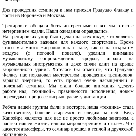
Для проведения семинара к нам приехал Градуадо Фалкау и
гости из Воронежа и Москвы.
Тренировки обещали быть интересными и все мы этого с
нетерпением ждали. Наши ожидания оправдались.
На тренировках упор был сделан на «технику», что является
фундаментально важным для каждого спортсмена. Кроме
этого мы много «играли» как в зале, так и на открытом
воздухе (с погодой повезло), уделили внимание
музыкальному сопровождению «роды», играли на
музыкальных инструментах и даже сняли клип на крыше
заброшенного здания. Хотелось бы отметить, что Градуадо
Фалкау нас порадовал мастерством проведения тренировок,
зарядил энергией, то есть провел очень насыщенный и
полезный семинар. Мы стали больше внимания уделять
работе над «техникой», правильности исполнения, новым
переходам в процессе «игры», расчету дистанции.
Ребята нашей группы были в восторге, наша «техника» стала
качественнее, больше стараемся и следим за ней. Ведь
Капоэйра является для нас не просто любимым занятием, а
частью нашей жизни, нашим мировоззрением и стилем. Что
касается атмосферы, то семинар прошел в теплой и дружеской
обстановке.