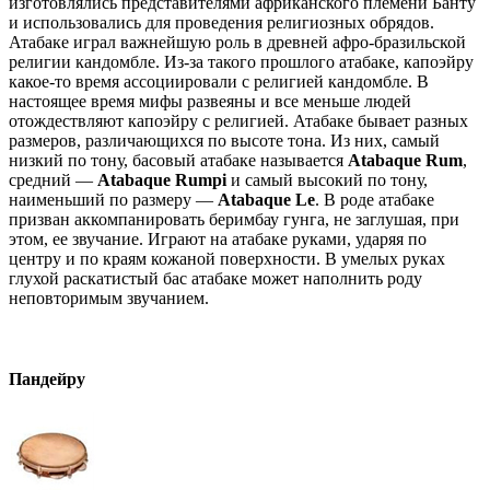
изготовлялись представителями африканского племени Банту
и использовались для проведения религиозных обрядов.
Атабаке играл важнейшую роль в древней афро-бразильской
религии кандомбле. Из-за такого прошлого атабаке, капоэйру
какое-то время ассоциировали с религией кандомбле. В
настоящее время мифы развеяны и все меньше людей
отождествляют капоэйру с религией. Атабаке бывает разных
размеров, различающихся по высоте тона. Из них, самый
низкий по тону, басовый атабаке называется
Atabaque Rum
,
средний —
Atabaque Rumpi
и самый высокий по тону,
наименьший по размеру —
Atabaque Le
. В роде атабаке
призван аккомпанировать беримбау гунга, не заглушая, при
этом, ее звучание. Играют на атабаке руками, ударяя по
центру и по краям кожаной поверхности. В умелых руках
глухой раскатистый бас атабаке может наполнить роду
неповторимым звучанием.
Пандейру