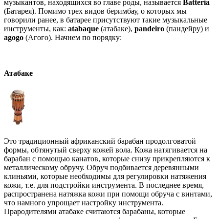
музыкантов, находящихся во главе роды, называется
Batteria
(Батарея). Помимо трех видов беримбау, о которых мы
говорили ранее, в батарее присутствуют такие музыкальные
инструменты, как:
atabaque
(атабаке),
pandeiro
(пандейру) и
agogo
(Агого). Начнем по порядку:
Атабаке
Это традиционный африканский барабан продолговатой
формы, обтянутый сверху кожей вола. Кожа натягивается на
барабан с помощью канатов, которые снизу прикрепляются к
металлическому обручу. Обруч подбивается деревянными
клиньями, которые необходимы для регулировки натяжения
кожи, т.е. для подстройки инструмента. В последнее время,
распространена натяжка кожи при помощи обруча с винтами,
что намного упрощает настройку инструмента.
Прародителями атабаке считаются барабаны, которые