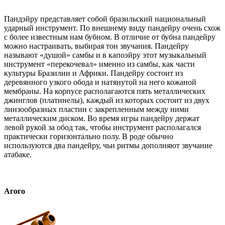
Пандэйру представляет собой бразильский национальный
ударный инструмент. По внешнему виду пандейру очень схож
с более известным нам бубном. В отличие от бубна пандейру
можно настраивать, выбирая тон звучания. Пандейру
называют «душой» самбы и в капоэйру этот музыкальный
инструмент «перекочевал» именно из самбы, как части
культуры Бразилии и Африки. Пандейру состоит из
деревянного узкого обода и натянутой на него кожаной
мембраны. На корпусе располагаются пять металлических
джинглов (платинелы), каждый из которых состоит из двух
линзообразных пластин с закрепленным между ними
металлическим диском. Во время игры пандейру держат
левой рукой за обод так, чтобы инструмент располагался
практически горизонтально полу. В роде обычно
используются два пандейру, чьи ритмы дополняют звучание
атабаке.
Агого