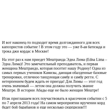
И вот наконец-то подходит время долгожданного для всех
капоэристов событие ! В этом году это — уже 8-ая батизада и
трока джи кордас в Москве!
На этот раз к нам приедет Мештранда Эдна Лима (Edna Lima –
Эдна Лима)! Это замечательный преподаватель, и первая
женщина Мештрандо, которая посетит нашу Родину! Одна из
самых первых учеников Камизы, дающая обалденные базовые
тренировки, отличноо танцующая самбу и самбу регги. С
нетерпением будем ждать ее приезда! Для Лимы — этот год
очень значимый — летом она должна получить звание
Мештре. В истории Абады еще не было женщин Мештре!
Итак приглашаем всех поучаствовать в красочном событии с 5
по 7 апреля 2013 года! На самом мероприятии вручении корд
будет бой барабанов и еще несколько сюрпризов!!!